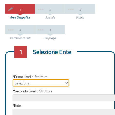
1
2
3
Area Geografica
Azienda
Utente
4
5
Trattamento Dati
Riepilogo
1
Selezione Ente
Registrazione
Ente
*Primo Livello Struttura
*Secondo Livello Struttura
*Ente