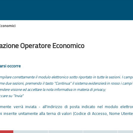
 Economici
razione Operatore Economico
arsi occorre
pilare correttamente il modulo elettronico sotto riportato in tutte le sezioni. I campi
ime due sezioni, premendo il tasto "Continua" il sistema evidenzierà in rosso i cam
ndere visione ed accettare la nota informativa in materia di privacy;
ccare su "Invia"
mente verrà inviata - all'indirizzo di posta indicato nel modulo elettro
ni inserite unitamente alla terna di valori (Codice di Accesso, Nome Utente
R