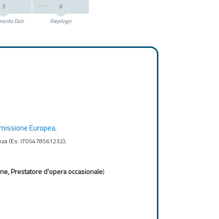
5
6
mento Dati
Riepilogo
issione Europea.
enza (Es: IT05478561232);
one, Prestatore d'opera occasionale
)