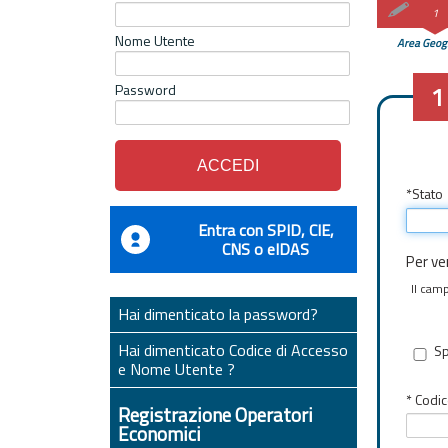
1
Nome Utente
Area Geog
Password
1
Regis
*Stato
Entra con SPID, CIE,
CNS o eIDAS
Per ver
Il cam
Hai dimenticato la password?
Hai dimenticato Codice di Accesso
Sp
e Nome Utente ?
* Codic
Registrazione Operatori
Economici