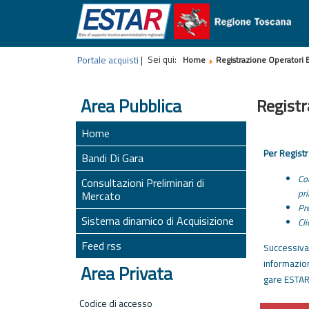
Sei qui:
Portale acquisti
|
Home
Registrazione Operatori
Area Pubblica
Regist
Home
Per Registr
Bandi Di Gara
Com
Consultazioni Preliminari di
pr
Mercato
Pre
Sistema dinamico di Acquisizione
Cli
Feed rss
Successiva
informazio
Area Privata
gare ESTA
Codice di accesso