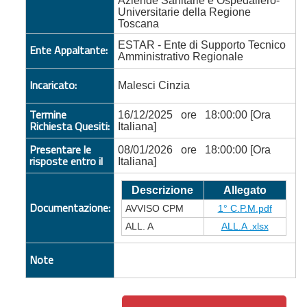
Aziende Sanitarie e Ospedaliero-
Universitarie della Regione
Toscana
ESTAR - Ente di Supporto Tecnico
Ente Appaltante:
Amministrativo Regionale
Incaricato:
Malesci Cinzia
Termine
16/12/2025 ore 18:00:00 [Ora
Richiesta Quesiti:
Italiana]
Presentare le
08/01/2026 ore 18:00:00 [Ora
risposte entro il
Italiana]
Descrizione
Allegato
Documentazione:
AVVISO CPM
1° C.P.M.pdf
ALL. A
ALL.A .xlsx
Note